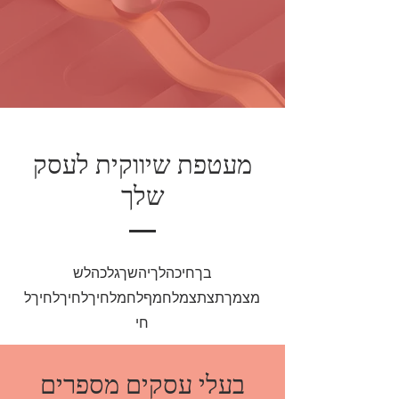
מעטפת שיווקית לעסק
שלך
בךחיכהלךיהשךגלכהלש
מצמךתצתצמלחמףלחמלחיךלחיךלחיךל
חי
בעלי עסקים מספרים