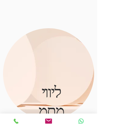
נירית אלקה - חינוך פיננסי
ליווי
מתמ
שך