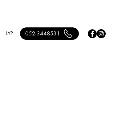
LYP
052-3448531